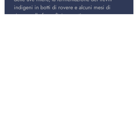
indigeni in botti di rovere e alcuni mesi di
riposo sulle fecce fini, garantiscono una
produzione di naturale stabilità e di alta qualità.
ACCOGLIENZA
APPARTAMENTI
LA RESIDENZA
TURISMO
NOTIZIA
COSA FARE
CONTATTO
© Laterale Residences Sito Web Realizzato Da
AJI Groupe
SAS