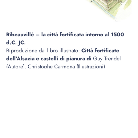
Ribeauvillé – la città fortificata intorno al 1500
d.C. JC.
Riproduzione dal libro illustrato:
Città fortificate
dell’Alsazia e castelli di pianura di
Guy Trendel
(Autore), Christophe Carmona (Illustrazioni)
Editore:
ID Publishing; Edizione Illustrata (1 aprile
2016)
Acquista il libro su Amazon
Fu nell’XI secolo che il Signore di Reinbaud si stabilì
in queste terre. Vi costruì il castello di Reinbaudpierre,
il cui nome sarebbe poi diventato Ribeaupierre,
potente famiglia nella regione e nel Sacro Romano