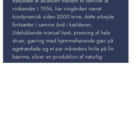
Resultatet af alliancen mellem to familier af
vinbønder i 1956, har vingården været
biodynamisk siden 2000’erne, dette arbejde
fortsætter i samme ånd i kælderen.
Udelukkende manuel høst, presning af hele
druer, gæring med hjemmehørende gær på
egetræsfade og et par måneders hvile på fin
bærme, sikrer en produktion af naturlig
stabilitet og høj kvalitet.
HJEMMESIDE
LEJLIGHED