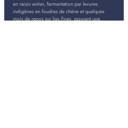
en raisin entier, fermentation par levures
indigènes en foudres de chêne et quelques
mois de repos sur lies fines, assurent une
production d’une stabilité naturelle et de grande
qualité.
ACCUEIL
LOGEMENTS
LA RÉSIDENCE
VIDÉO
TOURISME
ACTUALITÉS
QUOI FAIRE
CONTACT