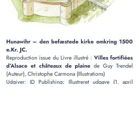
Hunawihr – den befæstede kirke omkring 1500
e.Kr. JC.
Reproduction issue du Livre illustré :
Villes fortifiées
d’Alsace et châteaux de plaine
de Guy Trendel
(Auteur), Christophe Carmona (Illustrations)
Udgiver:
ID Publishing; Illustreret udgave (1. april
2016)
Køb bogen på Amazon
Landsbyen tilhørte efterfølgende greverne af Horbourg
og derefter af Württemberg. Valfartsstedet Sainte Hune,
landsbyen tiltrækker pilgrimme, før den bliver
protestantisk. Alsace blev fransk, katolikker og