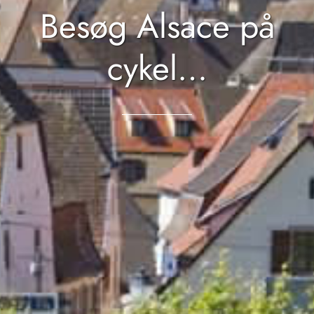
Besøg Alsace på
cykel…