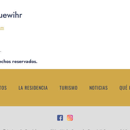
uewihr
om
.
echos reservados.
TOS
LA RESIDENCIA
TURISMO
NOTICIAS
QUÉ 