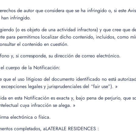
erechos de autor que considera que se ha infringido o, si este Avi
 han infringido.
ngiendo (o es objeto de una actividad infractora) y que cree que 
nte para permitirnos localizar dicho contenido, incluidos, como m
onsultar el contenido en cuestión.
ono y, si corresponde, su dirección de correo electrónico.
el cuerpo de la Notificación:
 que el uso litigioso del documento identificado no está autoriza
 excepciones legales y jurisprudenciales del “fair use”). »
da en esta Notificación es exacta y, bajo pena de perjurio, que so
telectual cuya infracción se alega. »
rma electrónica o física.
elementos completados, aLATERALE RESIDENCES :