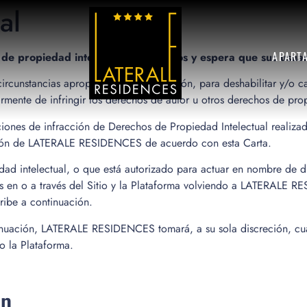
al
APART
 propiedad intelectual de terceros y espera que sus usuar
cunstancias apropiadas ya su discreción, para deshabilitar y/o ca
rmente de infringir los derechos de autor u otros derechos de prop
s de infracción de Derechos de Propiedad Intelectual realizadas 
ención de LATERALE RESIDENCES de acuerdo con esta Carta.
dad intelectual, o que está autorizado para actuar en nombre de di
as en o a través del Sitio y la Plataforma volviendo a LATERALE R
ibe a continuación.
tinuación, LATERALE RESIDENCES tomará, a su sola discreción, cu
/o la Plataforma.
ón