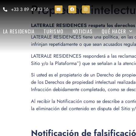
Propiedad intelectu
+33 3 89 47 83 16
LATERALE RESIDENCES respeta los derechos de
LA RESIDENCIA
TURISMO
NOTICIAS
QUÉ HACER
LATERALE RESIDENCES tiene una política, en las cir
infrinjan repetidamente o que sean acusados regula
LATERALE RESIDENCES responderá a las reclamacione
Sitio y/o la Plataforma”) que se señalan a la at
Si usted es el propietario de un Derecho de propie
de los Derechos de propiedad intelectual realizad
Infracción debidamente completado, como se descr
Al recibir la Notificación como se describe a con
la eliminación del contenido en disputa del Sitio y
Notificación de falsificaci